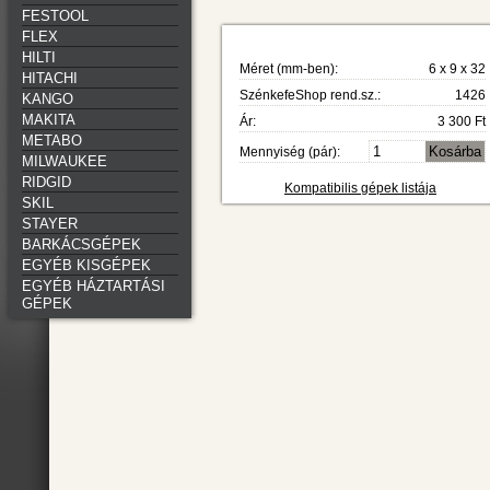
FESTOOL
FLEX
HILTI
Méret (mm-ben):
6 x 9 x 32
HITACHI
SzénkefeShop rend.sz.:
1426
KANGO
MAKITA
Ár:
3 300 Ft
METABO
Mennyiség (pár):
MILWAUKEE
RIDGID
Kompatibilis gépek listája
SKIL
STAYER
BARKÁCSGÉPEK
EGYÉB KISGÉPEK
EGYÉB HÁZTARTÁSI
GÉPEK