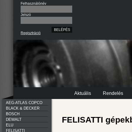
Felhasználónév
Jelszó
Regisztráció
Aktuális
Rendelés
AEG-ATLAS COPCO
BLACK & DECKER
BOSCH
FELISATTI gépekb
DEWALT
ELU
FELISATTI