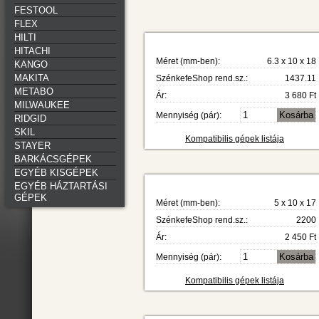
FESTOOL
FLEX
HILTI
HITACHI
Méret (mm-ben):
6.3 x 10 x 18
KANGO
MAKITA
SzénkefeShop rend.sz.:
1437.11
METABO
Ár:
3 680 Ft
MILWAUKEE
Mennyiség (pár):
RIDGID
SKIL
Kompatibilis gépek listája
STAYER
BARKÁCSGÉPEK
EGYÉB KISGÉPEK
EGYÉB HÁZTARTÁSI
GÉPEK
Méret (mm-ben):
5 x 10 x 17
SzénkefeShop rend.sz.:
2200
Ár:
2 450 Ft
Mennyiség (pár):
Kompatibilis gépek listája