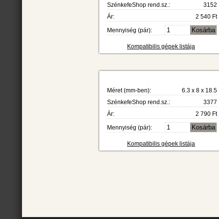
SzénkefeShop rend.sz.:
3152
Ár:
2 540 Ft
Mennyiség (pár):
Kompatibilis gépek listája
Méret (mm-ben):
6.3 x 8 x 18.5
SzénkefeShop rend.sz.:
3377
Ár:
2 790 Ft
Mennyiség (pár):
Kompatibilis gépek listája