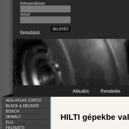
Felhasználónév
Jelszó
Regisztráció
Aktuális
Rendelés
AEG-ATLAS COPCO
BLACK & DECKER
BOSCH
HILTI gépekbe va
DEWALT
ELU
FELISATTI